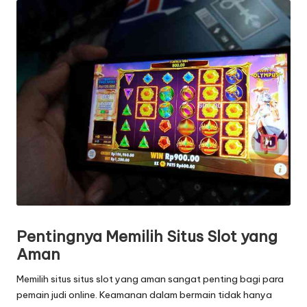
Pentingnya Memilih Situs Slot yang
Aman
Memilih situs
situs slot
yang aman sangat penting bagi para
pemain judi online. Keamanan dalam bermain tidak hanya