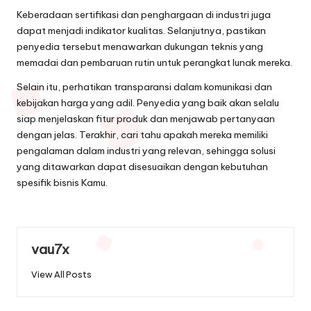
Keberadaan sertifikasi dan penghargaan di industri juga
dapat menjadi indikator kualitas. Selanjutnya, pastikan
penyedia tersebut menawarkan dukungan teknis yang
memadai dan pembaruan rutin untuk perangkat lunak mereka.
Selain itu, perhatikan transparansi dalam komunikasi dan
kebijakan harga yang adil. Penyedia yang baik akan selalu
siap menjelaskan fitur produk dan menjawab pertanyaan
dengan jelas. Terakhir, cari tahu apakah mereka memiliki
pengalaman dalam industri yang relevan, sehingga solusi
yang ditawarkan dapat disesuaikan dengan kebutuhan
spesifik bisnis Kamu.
vau7x
View All Posts