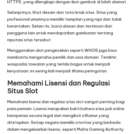
HTTPS, yang dilengkapi dengan ikon gembok di bilah alamat.
Selanjutnya, lihat desain dan tata letak situs. Situs yang
profesional umumnya memiliki tampilan yang rapi dan tidak
berantakan. Selain itu, baca ulasan dan testimoni dari
pengguna lain untuk mendapatkan gambaran tentang
reputasi situs tersebut.
Menggunakan alat pengecekan seperti WHOIS juga bisa
membantu mengetahui pemilik dan usia domain. Terakhir,
waspadai tawaran yang terlalu bagus untuk menjadi
kenyataan; ini sering kali menjadi tKamu peringatan.
Memahami Lisensi dan Regulasi
Situs Slot
Memahami lisensi dan regulasi situs slot sangat penting bagi
para pemain. Lisensi merupakan bukti bahwa situs judi online
beroperasi secara legal dan mengikuti stKamur yang
ditetapkan. Setiap negara memiliki otoritas yang berbeda
dalam mengeluarkan lisensi, seperti Malta Gaming Authority